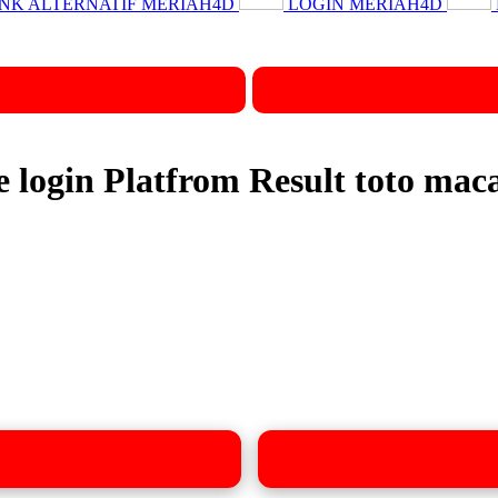
INK ALTERNATIF MERIAH4D
LOGIN MERIAH4D
login Platfrom Result toto macau