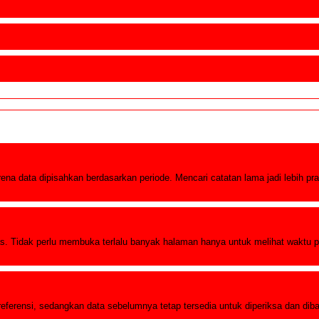
na data dipisahkan berdasarkan periode. Mencari catatan lama jadi lebih pra
as. Tidak perlu membuka terlalu banyak halaman hanya untuk melihat waktu 
rensi, sedangkan data sebelumnya tetap tersedia untuk diperiksa dan diba