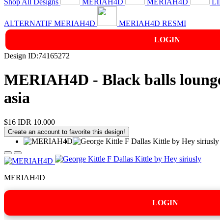
Shop All Designs
MERIAH4D
MERIAH4D
L
ALTERNATIF MERIAH4D
MERIAH4D RESMI
LOGIN
Design ID:74165272
MERIAH4D - Black balls lounge 
asia
$16
IDR 10.000
Create an account to favorite this design!
MERIAH4D
LOGIN