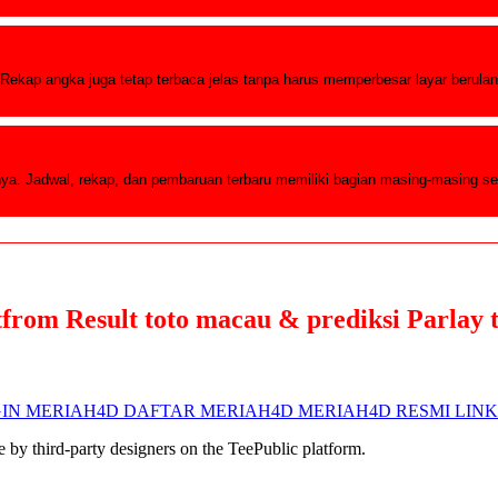
 Rekap angka juga tetap terbaca jelas tanpa harus memperbesar layar berulang
ya. Jadwal, rekap, dan pembaruan terbaru memiliki bagian masing-masing se
rom Result toto macau & prediksi Parlay te
IN MERIAH4D
DAFTAR MERIAH4D
MERIAH4D RESMI
LIN
 by third-party designers on the TeePublic platform.