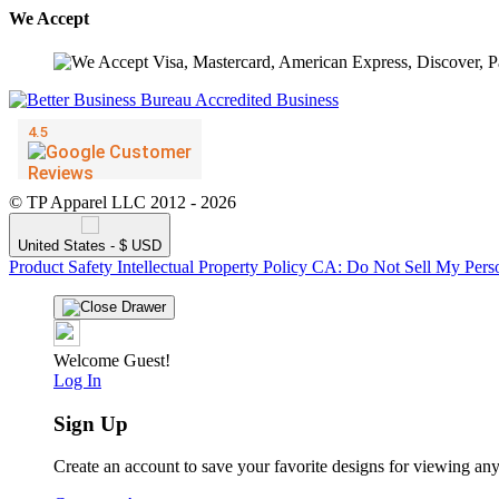
We Accept
© TP Apparel LLC 2012 - 2026
United States - $ USD
Product Safety
Intellectual Property Policy
CA: Do Not Sell My Perso
Welcome Guest!
Log In
Sign Up
Create an account to save your favorite designs for viewing an