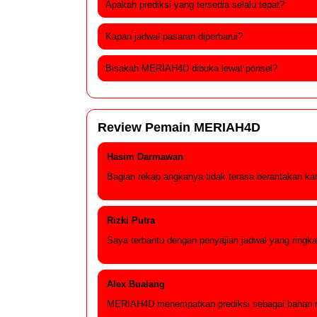
Apakah prediksi yang tersedia selalu tepat?
Kapan jadwal pasaran diperbarui?
Bisakah MERIAH4D dibuka lewat ponsel?
Review Pemain MERIAH4D
Hasim Darmawan
Bagian rekap angkanya tidak terasa berantakan kare
Rizki Putra
Saya terbantu dengan penyajian jadwal yang ringk
Alex Bualang
MERIAH4D menempatkan prediksi sebagai bahan refe