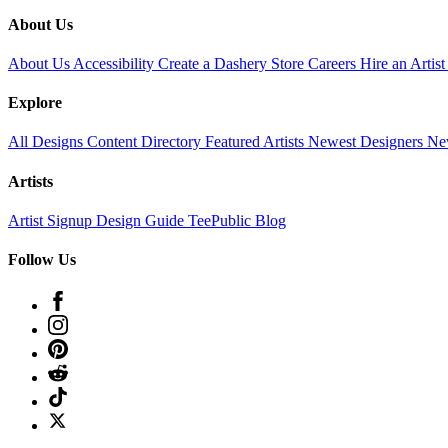
About Us
About Us
Accessibility
Create a Dashery Store
Careers
Hire an Artis
Explore
All Designs
Content Directory
Featured Artists
Newest Designers
Ne
Artists
Artist Signup
Design Guide
TeePublic Blog
Follow Us