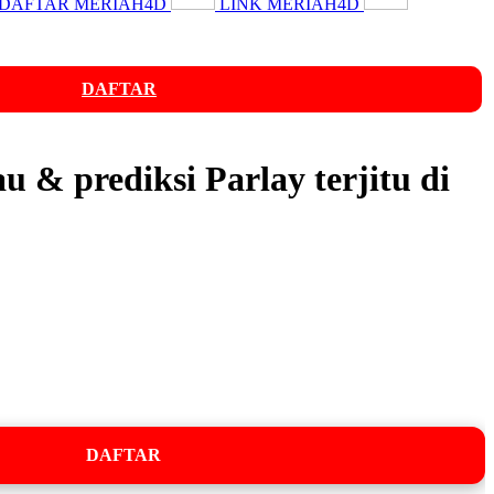
DAFTAR MERIAH4D
LINK MERIAH4D
DAFTAR
 & prediksi Parlay terjitu di
DAFTAR