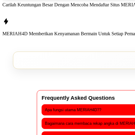
Carilah Keuntungan Besar Dengan Mencoba Mendaftar Situs MER
MERIAH4D
Memberikan Kenyamanan Bermain Untuk Setiap Pemai
Frequently Asked Questions
Apa fungsi utama MERIAH4D??
Bagaimana cara membaca rekap angka di MERIA