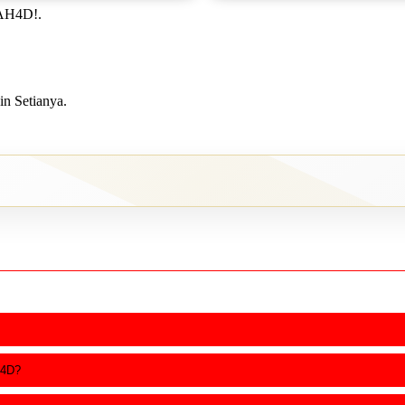
IAH4D!.
n Setianya.
H4D?